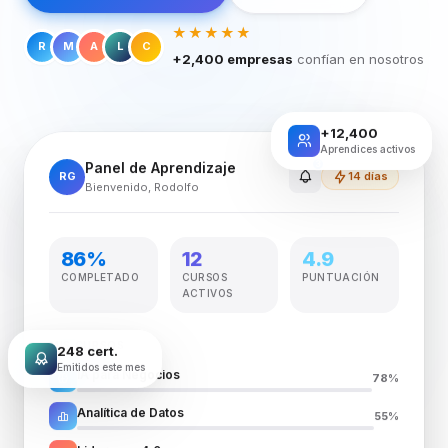
★★★★★
R
M
A
L
C
+2,400 empresas
confían en nosotros
+12,400
Aprendices activos
3
Panel de Aprendizaje
RG
14 días
Bienvenido, Rodolfo
86%
12
4.9
COMPLETADO
CURSOS
PUNTUACIÓN
ACTIVOS
MIS CURSOS
248 cert.
Emitidos este mes
IA para Negocios
78%
Analítica de Datos
55%