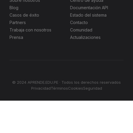
Sobre nosotros
Centro de ayuda
Blog
Documentación API
Casos de éxito
Estado del sistema
Partners
Contacto
Trabaja con nosotros
Comunidad
Prensa
Actualizaciones
© 2024 APRENDE.EDU.PE · Todos los derechos reservados
Privacidad
Términos
Cookies
Seguridad