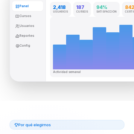
Panel
2,418
187
94%
84
USUARIOS
CURSOS
SATISFACCIÓN
CERTI
Cursos
Usuarios
Reportes
Config
Actividad semanal
Por qué elegirnos