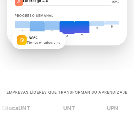
Liderazgo 4.0
92%
PROGRESO SEMANAL
D
S
L
X
M
V
-68%
J
Tiempo en onboarding
EMPRESAS LÍDERES QUE TRANSFORMAN SU APRENDIZAJE
EducaUNT
UNT
UPN